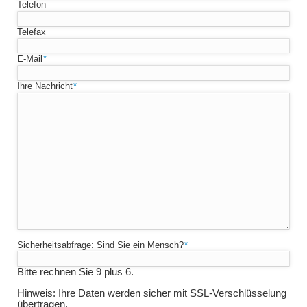
Telefon
Telefax
Pflichtfeld
E-Mail
*
Pflichtfeld
Ihre Nachricht
*
Pflichtfeld
Bitte
Sicherheitsabfrage: Sind Sie ein Mensch?
*
addieren
Sie
Bitte rechnen Sie 9 plus 6.
6
und
Hinweis: Ihre Daten werden sicher mit SSL-Verschlüsselung
4.
übertragen.