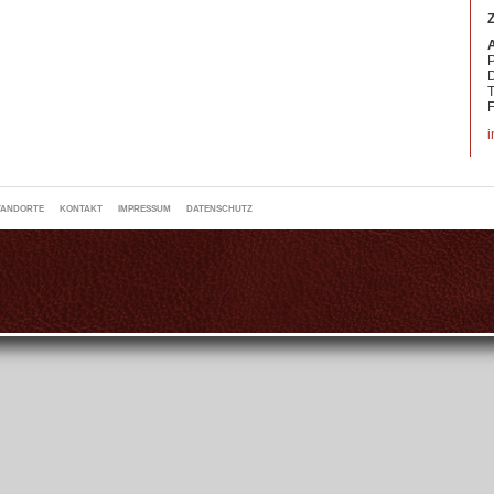
P
D
T
i
TANDORTE
KONTAKT
IMPRESSUM
DATENSCHUTZ