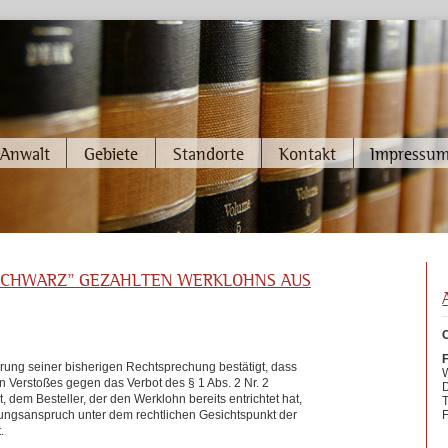
Anwalt
Gebiete
Standorte
Kontakt
Impressu
SCHWARZ" GEZAHLTEN WERKLOHNS AUS
C
hrung seiner bisherigen Rechtsprechung bestätigt, dass
W
 Verstoßes gegen das Verbot des § 1 Abs. 2 Nr. 2
D
 dem Besteller, der den Werklohn bereits entrichtet hat,
T
ngsanspruch unter dem rechtlichen Gesichtspunkt der
.