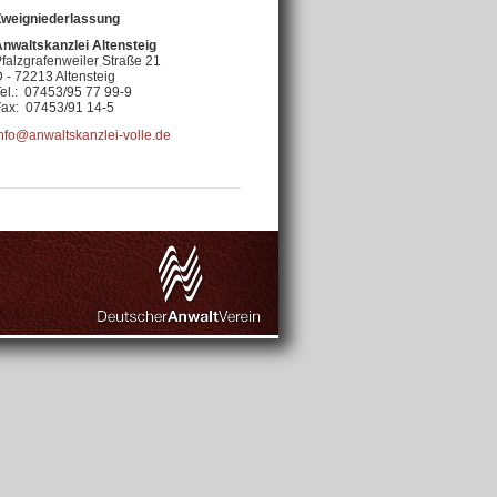
Zweigniederlassung
Anwaltskanzlei Altensteig
falzgrafenweiler Straße 21
 - 72213 Altensteig
el.: 07453/95 77 99-9
Fax: 07453/91 14-5
nfo@anwaltskanzlei-volle.de