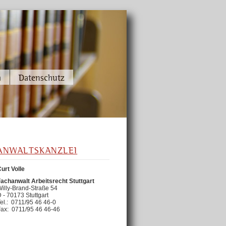
Navigation
m
Datenschutz
überspringen
ANWALTSKANZLEI
urt Volle
Fachanwalt Arbeitsrecht Stuttgart
illy-Brand-Straße 54
 - 70173 Stuttgart
el.: 0711/95 46 46-0
Fax: 0711/95 46 46-46